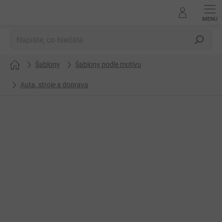
Přejít
na
obsah
Hledat
Šablony
Šablony podle motivu
Domů
Auta, stroje a doprava