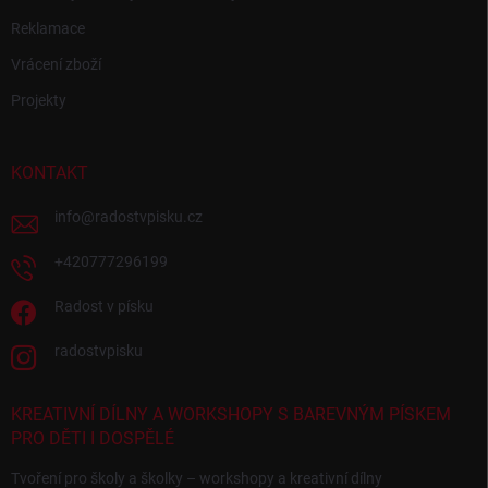
Reklamace
Vrácení zboží
Projekty
KONTAKT
info
@
radostvpisku.cz
+420777296199
Radost v písku
radostvpisku
KREATIVNÍ DÍLNY A WORKSHOPY S BAREVNÝM PÍSKEM
PRO DĚTI I DOSPĚLÉ
Tvoření pro školy a školky – workshopy a kreativní dílny