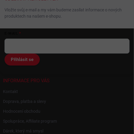
Vložte svůj e-mail a my vám budeme zasílat informace o nových
produktech na našem e-shopu.
Z
E-MAIL
á
p
a
t
Přihlásit se
í
INFORMACE PRO VÁS
Kontakt
Doprava, platba a slevy
Hodnocení obchodu
Spolupráce, Affiliate program
Dárek, který má smysl