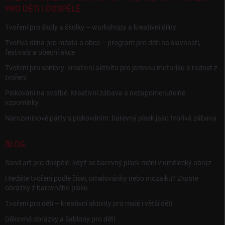
PRO DĚTI I DOSPĚLÉ
Tvoření pro školy a školky – workshopy a kreativní dílny
Tvořivá dílna pro města a obce – program pro děti na slavnosti,
festivaly a obecní akce
Tvoření pro seniory: kreativní aktivita pro jemnou motoriku a radost z
tvoření
Pískování na svatbě: Kreativní zábava a nezapomenutelné
vzpomínky
Narozeninové párty s pískováním: barevný písek jako tvořivá zábava
BLOG
Sand art pro dospělé: když se barevný písek mění v umělecký obraz
Hledáte tvoření podle čísel, omalovánky nebo mozaiku? Zkuste
obrázky z barevného písku
Tvoření pro děti – kreativní aktivity pro malé i větší děti
Děkovné obrázky a šablony pro děti