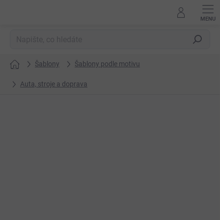
Přejít
na
obsah
Hledat
Šablony
Šablony podle motivu
Domů
Auta, stroje a doprava