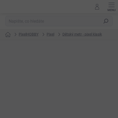
Přejít
na
obsah
Hledat
PixelHOBBY
Pixel
Dětský metr - pixel klasik
Domů