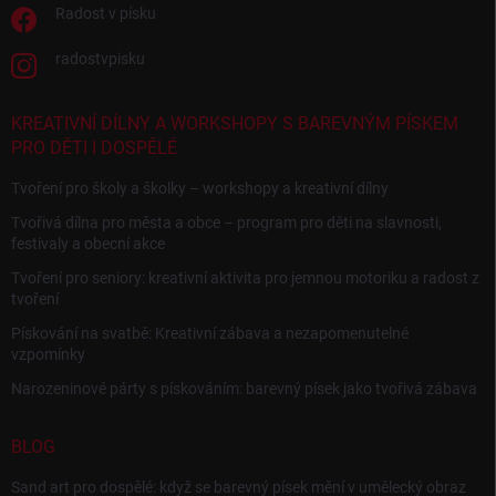
Radost v písku
radostvpisku
KREATIVNÍ DÍLNY A WORKSHOPY S BAREVNÝM PÍSKEM
PRO DĚTI I DOSPĚLÉ
Tvoření pro školy a školky – workshopy a kreativní dílny
Tvořivá dílna pro města a obce – program pro děti na slavnosti,
festivaly a obecní akce
Tvoření pro seniory: kreativní aktivita pro jemnou motoriku a radost z
tvoření
Pískování na svatbě: Kreativní zábava a nezapomenutelné
vzpomínky
Narozeninové párty s pískováním: barevný písek jako tvořivá zábava
BLOG
Sand art pro dospělé: když se barevný písek mění v umělecký obraz