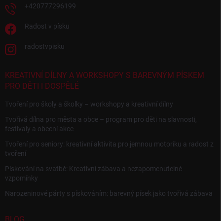
+420777296199
Radost v písku
radostvpisku
KREATIVNÍ DÍLNY A WORKSHOPY S BAREVNÝM PÍSKEM
PRO DĚTI I DOSPĚLÉ
Tvoření pro školy a školky – workshopy a kreativní dílny
Tvořivá dílna pro města a obce – program pro děti na slavnosti,
festivaly a obecní akce
Tvoření pro seniory: kreativní aktivita pro jemnou motoriku a radost z
tvoření
Pískování na svatbě: Kreativní zábava a nezapomenutelné
vzpomínky
Narozeninové párty s pískováním: barevný písek jako tvořivá zábava
BLOG