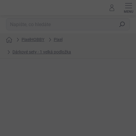
Přejít
na
obsah
Hledat
PixelHOBBY
Pixel
Domů
Dárkové sety - 1 velká podložka