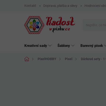
Přejít
Kontakt
Doprava, platba a slevy
Hodnocení ob
na
obsah
Kreativní sady
Šablony
Barevný písek
Domů
PixelHOBBY
Pixel
Dárkové sety - 1