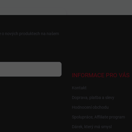
ce o nových produktech na našem
INFORMACE PRO VÁS
Kontakt
Doprava, platba a slevy
Hodnocení obchodu
Spolupráce, Affiliate program
Dárek, který má smysl