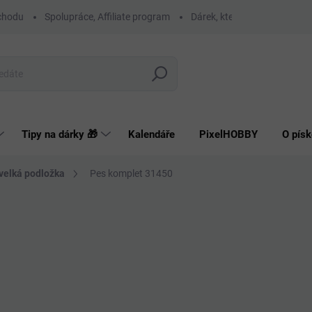
chodu
Spolupráce, Affiliate program
Dárek, který má smysl
O
Hledat
Tipy na dárky 🎁
Kalendáře
PixelHOBBY
O písk
 velká podložka
Pes komplet 31450