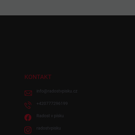
KONTAKT
info
@
radostvpisku.cz
+420777296199
Radost v písku
radostvpisku