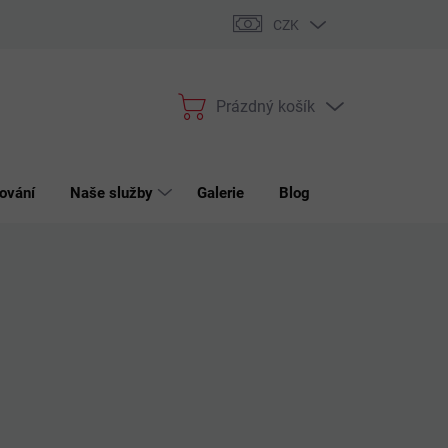
bchodní podmínky
Podmínky ochrany osobních údajů
Reklama
CZK
Prázdný košík
Nákupní
košík
ování
Naše služby
Galerie
Blog
Kontakt