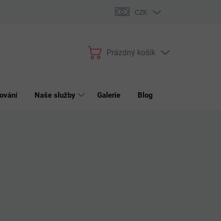
bchodní podmínky
Podmínky ochrany osobních údajů
Reklama
CZK
Prázdný košík
Nákupní
košík
ování
Naše služby
Galerie
Blog
Kontakt