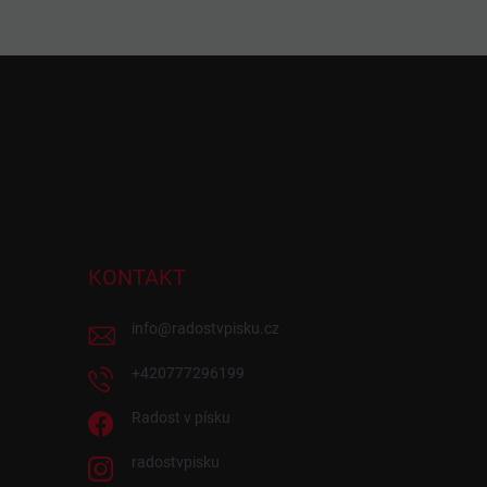
KONTAKT
info
@
radostvpisku.cz
+420777296199
Radost v písku
radostvpisku