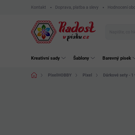
Přejít
Kontakt
Doprava, platba a slevy
Hodnocení ob
na
obsah
Kreativní sady
Šablony
Barevný písek
Domů
PixelHOBBY
Pixel
Dárkové sety - 1