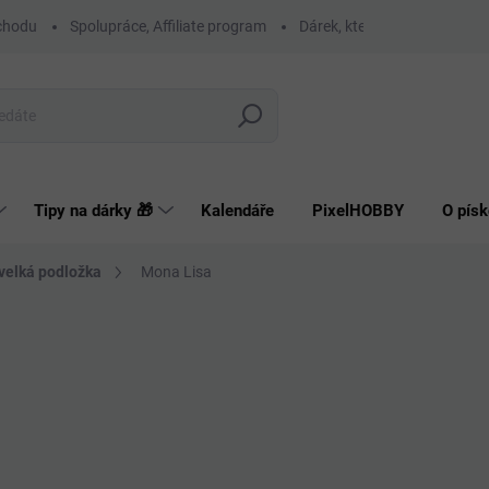
chodu
Spolupráce, Affiliate program
Dárek, který má smysl
O
Hledat
Tipy na dárky 🎁
Kalendáře
PixelHOBBY
O písk
 velká podložka
Mona Lisa