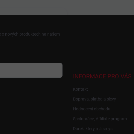
ce o nových produktech na našem
INFORMACE PRO VÁS
Kontakt
Doprava, platba a slevy
Hodnocení obchodu
Spolupráce, Affiliate program
Dárek, který má smysl