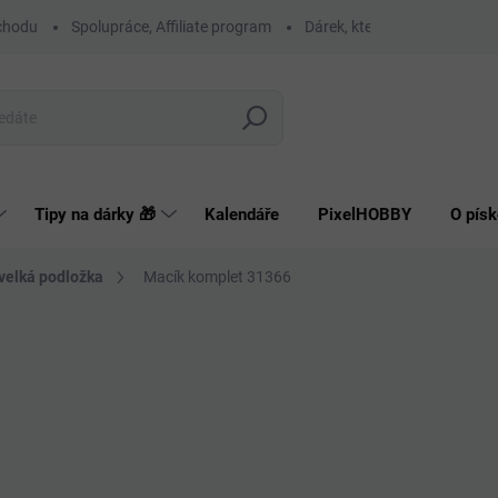
chodu
Spolupráce, Affiliate program
Dárek, který má smysl
O
Hledat
Tipy na dárky 🎁
Kalendáře
PixelHOBBY
O písk
 velká podložka
Macík komplet 31366