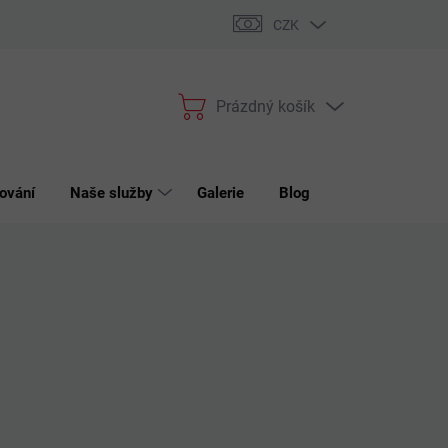
bchodní podmínky
Podmínky ochrany osobních údajů
Reklama
CZK
Prázdný košík
Nákupní
košík
ování
Naše služby
Galerie
Blog
Kontakt