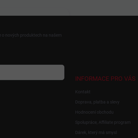
ce o nových produktech na našem
INFORMACE PRO VÁS
Kontakt
Doprava, platba a slevy
Hodnocení obchodu
Spolupráce, Affiliate program
Dárek, který má smysl