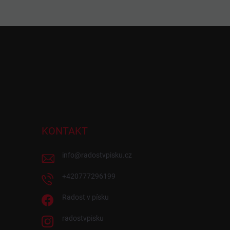
KONTAKT
info
@
radostvpisku.cz
+420777296199
Radost v písku
radostvpisku