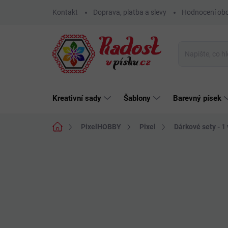
Přejít
Kontakt
Doprava, platba a slevy
Hodnocení ob
na
obsah
Kreativní sady
Šablony
Barevný písek
Domů
PixelHOBBY
Pixel
Dárkové sety - 1