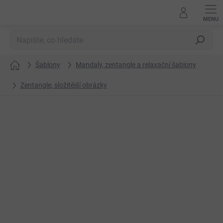
Přejít
na
obsah
Hledat
Šablony
Mandaly, zentangle a relaxační šablony
Domů
Zentangle, složitější obrázky