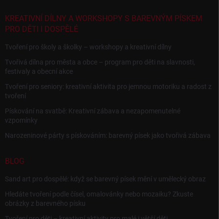
KREATIVNÍ DÍLNY A WORKSHOPY S BAREVNÝM PÍSKEM
PRO DĚTI I DOSPĚLÉ
Tvoření pro školy a školky – workshopy a kreativní dílny
Tvořivá dílna pro města a obce – program pro děti na slavnosti,
festivaly a obecní akce
Tvoření pro seniory: kreativní aktivita pro jemnou motoriku a radost z
tvoření
Pískování na svatbě: Kreativní zábava a nezapomenutelné
vzpomínky
Narozeninové párty s pískováním: barevný písek jako tvořivá zábava
BLOG
Sand art pro dospělé: když se barevný písek mění v umělecký obraz
Hledáte tvoření podle čísel, omalovánky nebo mozaiku? Zkuste
obrázky z barevného písku
Tvoření pro děti – kreativní aktivity pro malé i větší děti