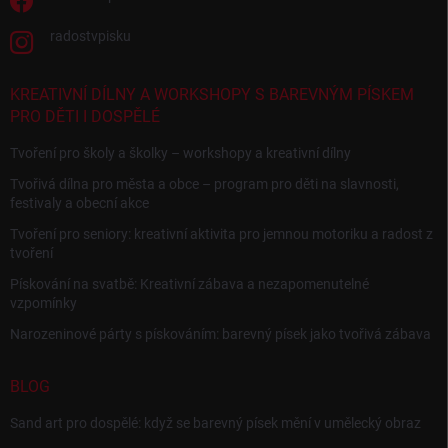
radostvpisku
KREATIVNÍ DÍLNY A WORKSHOPY S BAREVNÝM PÍSKEM
PRO DĚTI I DOSPĚLÉ
Tvoření pro školy a školky – workshopy a kreativní dílny
Tvořivá dílna pro města a obce – program pro děti na slavnosti,
festivaly a obecní akce
Tvoření pro seniory: kreativní aktivita pro jemnou motoriku a radost z
tvoření
Pískování na svatbě: Kreativní zábava a nezapomenutelné
vzpomínky
Narozeninové párty s pískováním: barevný písek jako tvořivá zábava
BLOG
Sand art pro dospělé: když se barevný písek mění v umělecký obraz