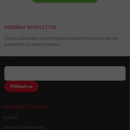
ODEBÍRAT NEWSLETTER
Vložte svůj e-mail a my vám budeme zasílat informace o nových
produktech na našem e-shopu.
Z
E-MAIL
á
p
a
t
Přihlásit se
í
INFORMACE PRO VÁS
Kontakt
Doprava, platba a slevy