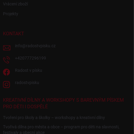
Vrácení zboží
Projekty
KONTAKT
info
@
radostvpisku.cz
+420777296199
Radost v písku
radostvpisku
KREATIVNÍ DÍLNY A WORKSHOPY S BAREVNÝM PÍSKEM
PRO DĚTI I DOSPĚLÉ
Tvoření pro školy a školky – workshopy a kreativní dílny
Tvořivá dílna pro města a obce – program pro děti na slavnosti,
festivaly a obecní akce