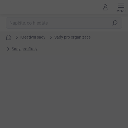
Přejít
na
obsah
Hledat
Kreativní sady
Sady pro organizace
Domů
Sady pro školy