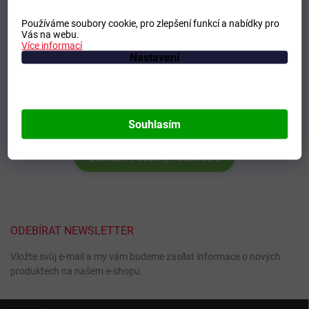
Používáme soubory cookie, pro zlepšení funkcí a nabídky pro
Vás na webu.
Více informací
Nastavení
Souhlasím
Zobrazit Všechny hodnocení
ODEBÍRAT NEWSLETTER
Vložte svůj e-mail a my vám budeme zasílat informace o nových
produktech na našem e-shopu.
Z