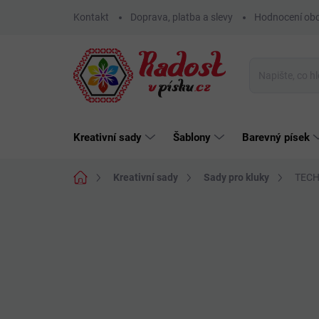
Přejít
Kontakt
Doprava, platba a slevy
Hodnocení ob
na
obsah
Kreativní sady
Šablony
Barevný písek
Domů
Kreativní sady
Sady pro kluky
TECHN