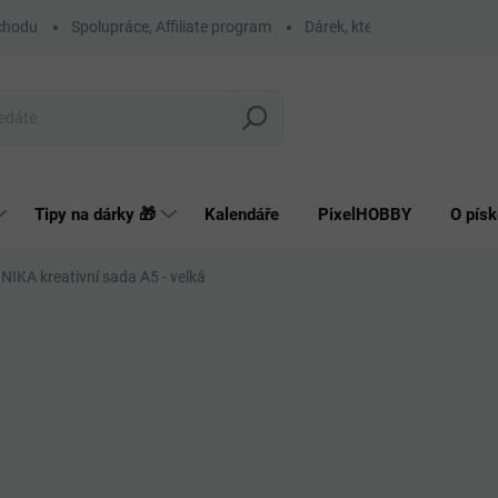
chodu
Spolupráce, Affiliate program
Dárek, který má smysl
O
Hledat
Tipy na dárky 🎁
Kalendáře
PixelHOBBY
O písk
IKA kreativní sada A5 - velká