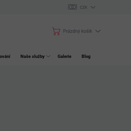
bchodní podmínky
Podmínky ochrany osobních údajů
Reklama
CZK
Prázdný košík
Nákupní
košík
ování
Naše služby
Galerie
Blog
Kontakt