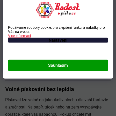
nás
.
Výhody:
obrázek lze uchovat
Používáme soubory cookie, pro zlepšení funkcí a nabídky pro
Vás na webu.
vlastní originální motivy
Více informací
Nastavení
Nevýhody:
při řezání je potřeba větší opatrnost na tlak řezu
při pískování celého papíru najednou větší spotřeba
Souhlasím
písku
Volné pískování bez lepidla
Pískovat lze volně na jakoukoliv plochu dle vaší fantazie
a zručnosti. Na papír, tácek nebo na zem vysypávejte
obrazce, které vás napadnou. Pokud chcete mít