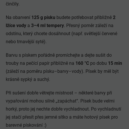
činčily.
Na obarvení
125 g písku
budete potřebovat přibližně
2
lžíce vody
a
3–4 ml tempery
. Přesný poměr záleží na
odstínu, který chcete dosáhnout (např. světlejší červené
nebo tmavější syté).
Barvu s pískem pořádně promíchejte a dejte sušit do
trouby na pečící papír přibližně na
160 °C
po dobu
15 min
(záleží na poměru písku–barvy–vody). Písek by měl být
krásně sypký a suchý.
Při sušení dobře větrejte místnost – některé barvy při
vypařování mohou silně „zapáchat“. Písek bude velmi
horký, proto jej nechte dobře vychladnout. Po vychladnutí
jej stačí přesít přes jemné sítko a máte hotový písek pro
barevné pískování :)