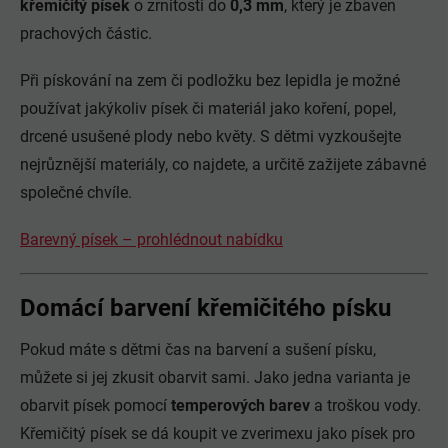
křemičitý písek
o zrnitosti do
0,3 mm
, který je zbaven
prachových částic.
Při pískování na zem či podložku bez lepidla je možné
používat jakýkoliv písek či materiál jako koření, popel,
drcené usušené plody nebo květy. S dětmi vyzkoušejte
nejrůznější materiály, co najdete, a určitě zažijete zábavné
společné chvíle.
Barevný písek – prohlédnout nabídku
Domácí barvení křemičitého písku
Pokud máte s dětmi čas na barvení a sušení písku,
můžete si jej zkusit obarvit sami. Jako jedna varianta je
obarvit písek pomocí
temperových barev
a troškou vody.
Křemičitý písek se dá koupit ve zverimexu jako písek pro