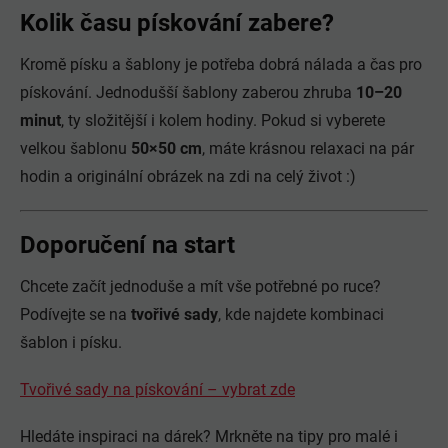
Kolik času pískování zabere?
Kromě písku a šablony je potřeba dobrá nálada a čas pro
pískování. Jednodušší šablony zaberou zhruba
10–20
minut
, ty složitější i kolem hodiny. Pokud si vyberete
velkou šablonu
50×50 cm
, máte krásnou relaxaci na pár
hodin a originální obrázek na zdi na celý život :)
Doporučení na start
Chcete začít jednoduše a mít vše potřebné po ruce?
Podívejte se na
tvořivé sady
, kde najdete kombinaci
šablon i písku.
Tvořivé sady na pískování – vybrat zde
Hledáte inspiraci na dárek? Mrkněte na tipy pro malé i