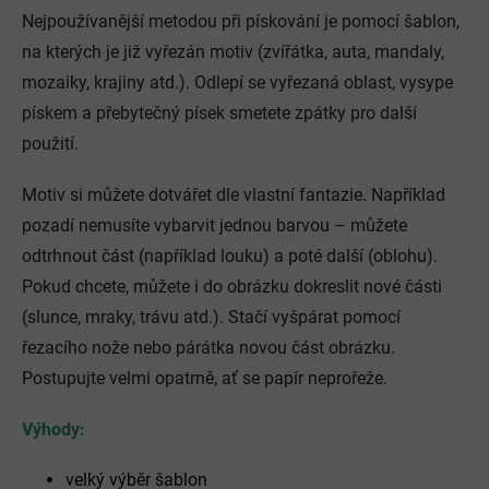
Nejpoužívanější metodou při pískování je pomocí šablon,
na kterých je již vyřezán motiv (zvířátka, auta, mandaly,
mozaiky, krajiny atd.). Odlepí se vyřezaná oblast, vysype
pískem a přebytečný písek smetete zpátky pro další
použití.
Motiv si můžete dotvářet dle vlastní fantazie. Například
pozadí nemusíte vybarvit jednou barvou – můžete
odtrhnout část (například louku) a poté další (oblohu).
Pokud chcete, můžete i do obrázku dokreslit nové části
(slunce, mraky, trávu atd.). Stačí vyšpárat pomocí
řezacího nože nebo párátka novou část obrázku.
Postupujte velmi opatrně, ať se papír neprořeže.
Výhody:
velký výběr šablon