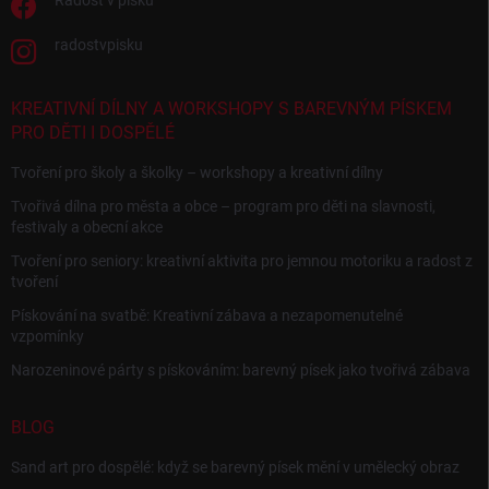
Radost v písku
radostvpisku
KREATIVNÍ DÍLNY A WORKSHOPY S BAREVNÝM PÍSKEM
PRO DĚTI I DOSPĚLÉ
Tvoření pro školy a školky – workshopy a kreativní dílny
Tvořivá dílna pro města a obce – program pro děti na slavnosti,
festivaly a obecní akce
Tvoření pro seniory: kreativní aktivita pro jemnou motoriku a radost z
tvoření
Pískování na svatbě: Kreativní zábava a nezapomenutelné
vzpomínky
Narozeninové párty s pískováním: barevný písek jako tvořivá zábava
BLOG
Sand art pro dospělé: když se barevný písek mění v umělecký obraz