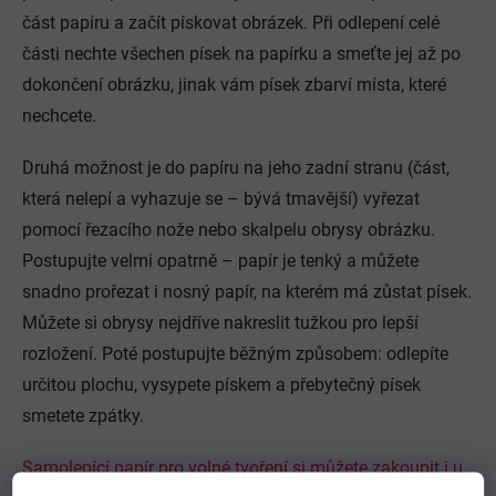
část papíru a začít pískovat obrázek. Při odlepení celé
části nechte všechen písek na papírku a smeťte jej až po
dokončení obrázku, jinak vám písek zbarví místa, které
nechcete.
Druhá možnost je do papíru na jeho zadní stranu (část,
která nelepí a vyhazuje se – bývá tmavější) vyřezat
pomocí řezacího nože nebo skalpelu obrysy obrázku.
Postupujte velmi opatrně – papír je tenký a můžete
snadno prořezat i nosný papír, na kterém má zůstat písek.
Můžete si obrysy nejdříve nakreslit tužkou pro lepší
rozložení. Poté postupujte běžným způsobem: odlepíte
určitou plochu, vysypete pískem a přebytečný písek
smetete zpátky.
Samolepící papír pro volné tvoření si můžete zakoupit i u