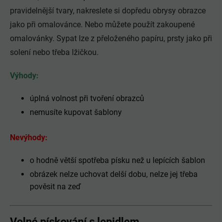
pravidelnější tvary, nakreslete si dopředu obrysy obrazce
jako při omalovánce. Nebo můžete použít zakoupené
omalovánky. Sypat lze z přeloženého papíru, prsty jako při
solení nebo třeba lžičkou.
Výhody:
úplná volnost při tvoření obrazců
nemusíte kupovat šablony
Nevýhody:
o hodně větší spotřeba písku než u lepících šablon
obrázek nelze uchovat delší dobu, nelze jej třeba
pověsit na zeď
Volné pískování s lepidlem