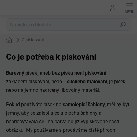
Přejít
na
obsah
Hledat
O pískování
Domů
Co je potřeba k pískování
Barevný písek, aneb bez písku není pískování
–
základem pískování, nebo-li
suchého malování
, je písek
nebo na jemno nadrcený libovolný materiál.
Pokud používáte písek na
samolepicí šablony
, měl by být
jemný, aby se zalepila celá plocha šablony a
nepřichytávala se jiná barva do již vypískované části
obrázku. My používáme a prodáváme čistě přírodní