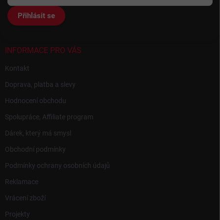
a
t
Přihlásit se
í
INFORMACE PRO VÁS
Kontakt
Doprava, platba a slevy
Hodnocení obchodu
Spolupráce, Affiliate program
Dárek, který má smysl
Obchodní podmínky
Podmínky ochrany osobních údajů
Reklamace
Vrácení zboží
Projekty