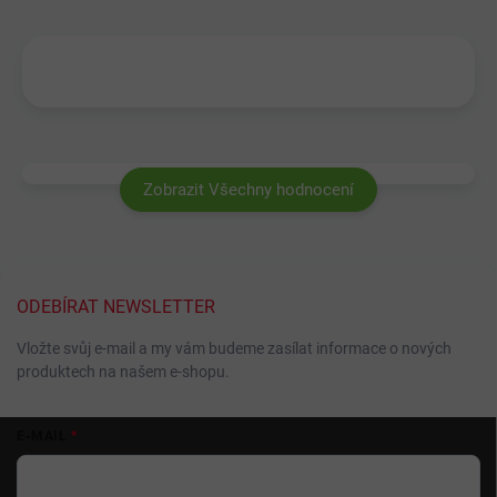
Zobrazit Všechny hodnocení
ODEBÍRAT NEWSLETTER
Vložte svůj e-mail a my vám budeme zasílat informace o nových
produktech na našem e-shopu.
Z
E-MAIL
á
p