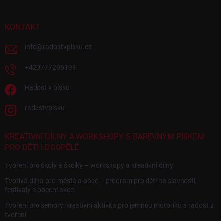
KONTAKT
info
@
radostvpisku.cz
+420777296199
Radost v písku
radostvpisku
KREATIVNÍ DÍLNY A WORKSHOPY S BAREVNÝM PÍSKEM
PRO DĚTI I DOSPĚLÉ
Tvoření pro školy a školky – workshopy a kreativní dílny
Tvořivá dílna pro města a obce – program pro děti na slavnosti,
festivaly a obecní akce
Tvoření pro seniory: kreativní aktivita pro jemnou motoriku a radost z
tvoření