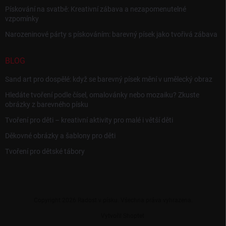
Pískování na svatbě: Kreativní zábava a nezapomenutelné
vzpomínky
Narozeninové párty s pískováním: barevný písek jako tvořivá zábava
BLOG
Sand art pro dospělé: když se barevný písek mění v umělecký obraz
Hledáte tvoření podle čísel, omalovánky nebo mozaiku? Zkuste
obrázky z barevného písku
Tvoření pro děti – kreativní aktivity pro malé i větší děti
Děkovné obrázky a šablony pro děti
Tvoření pro dětské tábory
Copyright 2026
Radost v písku
. Všechna práva vyhrazena.
Vytvořil Shoptet