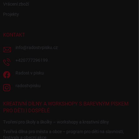
Vrácení zboží
Projekty
KONTAKT
info
@
radostvpisku.cz
+420777296199
Radost v písku
radostvpisku
KREATIVNÍ DÍLNY A WORKSHOPY S BAREVNÝM PÍSKEM
PRO DĚTI I DOSPĚLÉ
Tvoření pro školy a školky – workshopy a kreativní dílny
Tvořivá dílna pro města a obce – program pro děti na slavnosti,
festivaly a obecní akce