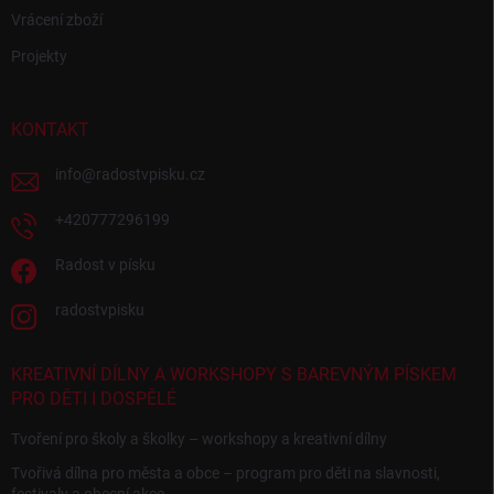
Vrácení zboží
Projekty
KONTAKT
info
@
radostvpisku.cz
+420777296199
Radost v písku
radostvpisku
KREATIVNÍ DÍLNY A WORKSHOPY S BAREVNÝM PÍSKEM
PRO DĚTI I DOSPĚLÉ
Tvoření pro školy a školky – workshopy a kreativní dílny
Tvořivá dílna pro města a obce – program pro děti na slavnosti,