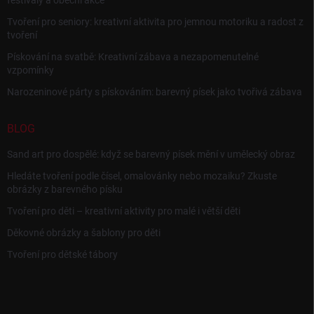
festivaly a obecní akce
Tvoření pro seniory: kreativní aktivita pro jemnou motoriku a radost z
tvoření
Pískování na svatbě: Kreativní zábava a nezapomenutelné
vzpomínky
Narozeninové párty s pískováním: barevný písek jako tvořivá zábava
BLOG
Sand art pro dospělé: když se barevný písek mění v umělecký obraz
Hledáte tvoření podle čísel, omalovánky nebo mozaiku? Zkuste
obrázky z barevného písku
Tvoření pro děti – kreativní aktivity pro malé i větší děti
Děkovné obrázky a šablony pro děti
Tvoření pro dětské tábory