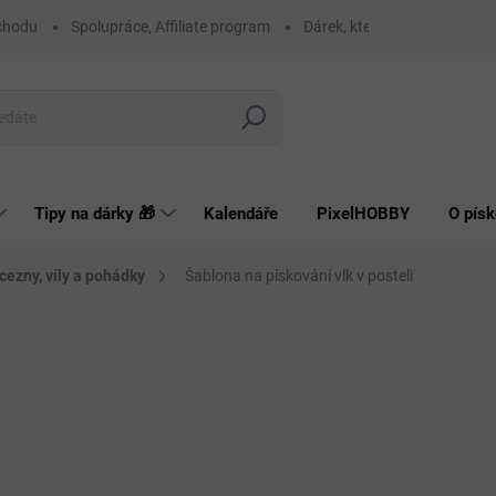
chodu
Spolupráce, Affiliate program
Dárek, který má smysl
O
Hledat
Tipy na dárky 🎁
Kalendáře
PixelHOBBY
O písk
cezny, víly a pohádky
Šablona na pískování vlk v posteli