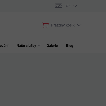
bchodní podmínky
Podmínky ochrany osobních údajů
Reklama
CZK
Prázdný košík
Nákupní
košík
ování
Naše služby
Galerie
Blog
Kontakt