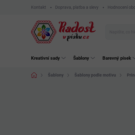
Přejít
Kontakt
Doprava, platba a slevy
Hodnocení ob
na
obsah
Kreativní sady
Šablony
Barevný písek
Domů
Šablony
Šablony podle motivu
Prin