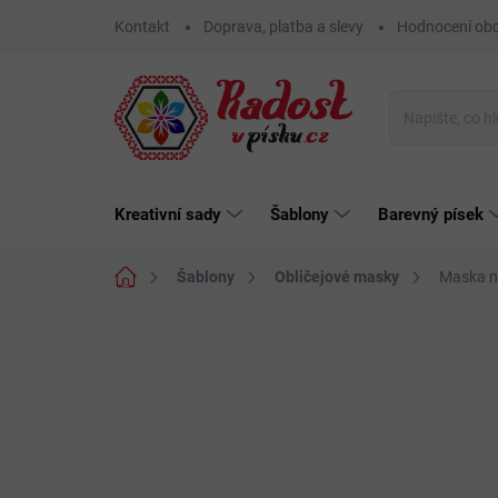
Přejít
Kontakt
Doprava, platba a slevy
Hodnocení ob
na
obsah
Kreativní sady
Šablony
Barevný písek
Domů
Šablony
Obličejové masky
Maska na