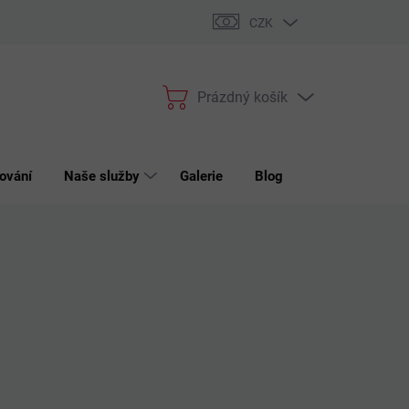
bchodní podmínky
Podmínky ochrany osobních údajů
Reklama
CZK
Prázdný košík
Nákupní
košík
ování
Naše služby
Galerie
Blog
Kontakt