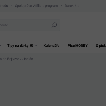
chodu
Spolupráce, Affiliate program
Dárek, který má smysl
O
Hledat
Tipy na dárky 🎁
Kalendáře
PixelHOBBY
O písk
 obličej vzor 22 indián