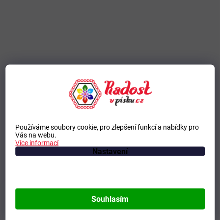
Používáme soubory cookie, pro zlepšení funkcí a nabídky pro
Vás na webu.
Více informací
Zobrazit Všechny hodnocení
Nastavení
Souhlasím
ODEBÍRAT NEWSLETTER
Vložte svůj e-mail a my vám budeme zasílat informace o nových