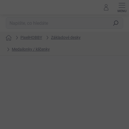
Přejít
na
obsah
Hledat
PixelHOBBY
Základové desky
Domů
Medailonky / klíčenky