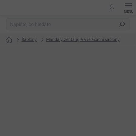
Přejít
na
obsah
Hledat
Šablony
Mandaly, zentangle a relaxační šablony
Domů