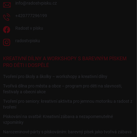
info
@
radostvpisku.cz
+420777296199
Radost v písku
radostvpisku
KREATIVNÍ DÍLNY A WORKSHOPY S BAREVNÝM PÍSKEM
PRO DĚTI I DOSPĚLÉ
Tvoření pro školy a školky – workshopy a kreativní dílny
Tvořivá dílna pro města a obce – program pro děti na slavnosti,
festivaly a obecní akce
Tvoření pro seniory: kreativní aktivita pro jemnou motoriku a radost z
tvoření
Pískování na svatbě: Kreativní zábava a nezapomenutelné
vzpomínky
Narozeninové párty s pískováním: barevný písek jako tvořivá zábava