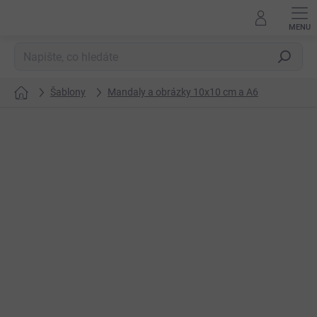
Přejít
na
obsah
Hledat
Šablony
Mandaly a obrázky 10x10 cm a A6
Domů