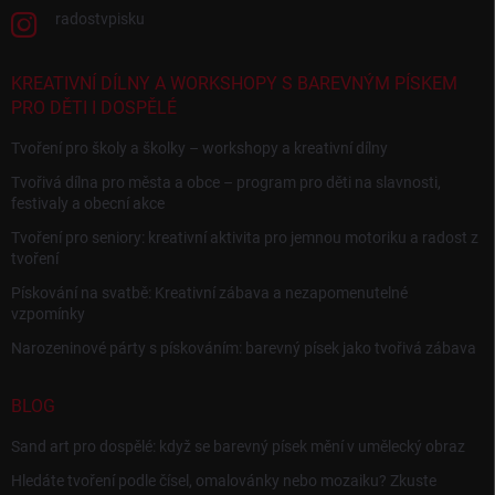
radostvpisku
KREATIVNÍ DÍLNY A WORKSHOPY S BAREVNÝM PÍSKEM
PRO DĚTI I DOSPĚLÉ
Tvoření pro školy a školky – workshopy a kreativní dílny
Tvořivá dílna pro města a obce – program pro děti na slavnosti,
festivaly a obecní akce
Tvoření pro seniory: kreativní aktivita pro jemnou motoriku a radost z
tvoření
Pískování na svatbě: Kreativní zábava a nezapomenutelné
vzpomínky
Narozeninové párty s pískováním: barevný písek jako tvořivá zábava
BLOG
Sand art pro dospělé: když se barevný písek mění v umělecký obraz
Hledáte tvoření podle čísel, omalovánky nebo mozaiku? Zkuste