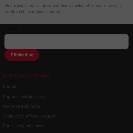
Vložte svůj e-mail a my vám budeme zasílat informace o nových
produktech na našem e-shopu.
Z
E-MAIL
á
p
a
t
Přihlásit se
í
INFORMACE PRO VÁS
Kontakt
Doprava, platba a slevy
Hodnocení obchodu
Spolupráce, Affiliate program
Dárek, který má smysl