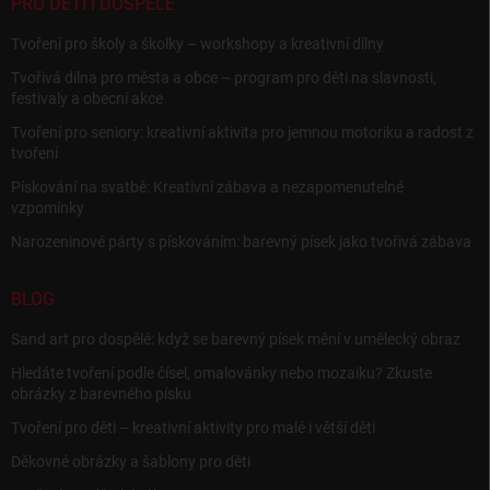
PRO DĚTI I DOSPĚLÉ
Tvoření pro školy a školky – workshopy a kreativní dílny
Tvořivá dílna pro města a obce – program pro děti na slavnosti,
festivaly a obecní akce
Tvoření pro seniory: kreativní aktivita pro jemnou motoriku a radost z
tvoření
Pískování na svatbě: Kreativní zábava a nezapomenutelné
vzpomínky
Narozeninové párty s pískováním: barevný písek jako tvořivá zábava
BLOG
Sand art pro dospělé: když se barevný písek mění v umělecký obraz
Hledáte tvoření podle čísel, omalovánky nebo mozaiku? Zkuste
obrázky z barevného písku
Tvoření pro děti – kreativní aktivity pro malé i větší děti
Děkovné obrázky a šablony pro děti