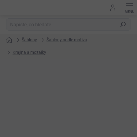
Přejít
na
obsah
Hledat
Šablony
Šablony podle motivu
Domů
Krajina a mozaiky