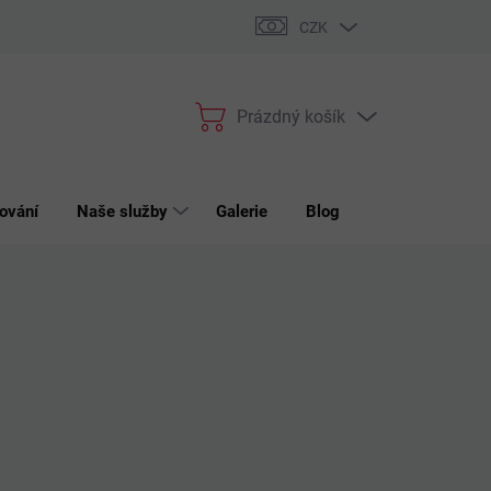
bchodní podmínky
Podmínky ochrany osobních údajů
Reklama
CZK
Prázdný košík
Nákupní
košík
ování
Naše služby
Galerie
Blog
Kontakt