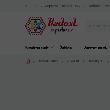
Přejít
Kontakt
Doprava, platba a slevy
Hodnocení ob
na
obsah
Kreativní sady
Šablony
Barevný písek
Domů
PixelHOBBY
Pixel XL
Kostky XL