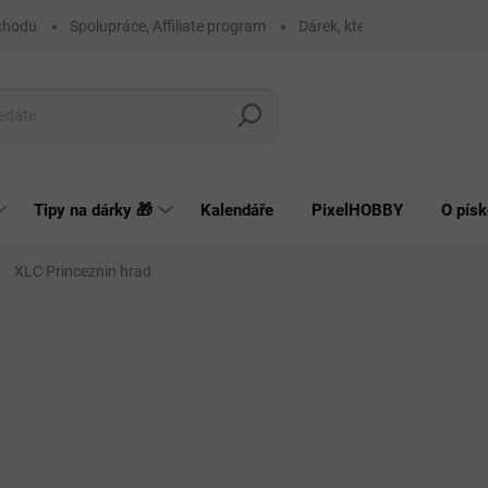
chodu
Spolupráce, Affiliate program
Dárek, který má smysl
O
Hledat
Tipy na dárky 🎁
Kalendáře
PixelHOBBY
O písk
XLC Princeznin hrad