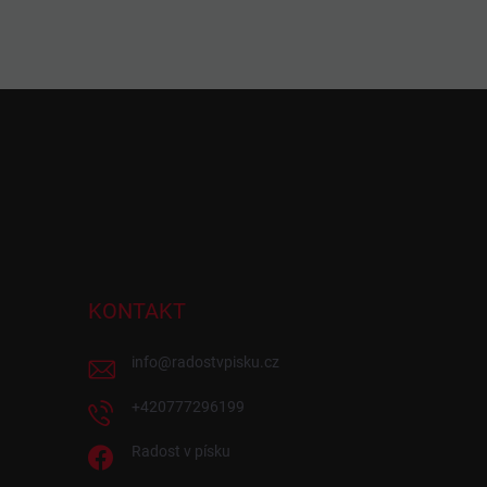
KONTAKT
info
@
radostvpisku.cz
+420777296199
Radost v písku