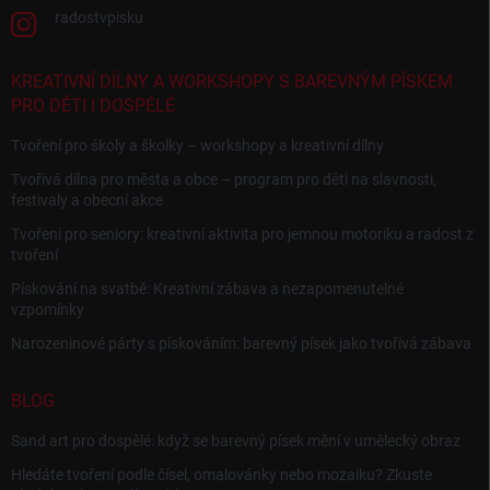
radostvpisku
KREATIVNÍ DÍLNY A WORKSHOPY S BAREVNÝM PÍSKEM
PRO DĚTI I DOSPĚLÉ
Tvoření pro školy a školky – workshopy a kreativní dílny
Tvořivá dílna pro města a obce – program pro děti na slavnosti,
festivaly a obecní akce
Tvoření pro seniory: kreativní aktivita pro jemnou motoriku a radost z
tvoření
Pískování na svatbě: Kreativní zábava a nezapomenutelné
vzpomínky
Narozeninové párty s pískováním: barevný písek jako tvořivá zábava
BLOG
Sand art pro dospělé: když se barevný písek mění v umělecký obraz
Hledáte tvoření podle čísel, omalovánky nebo mozaiku? Zkuste