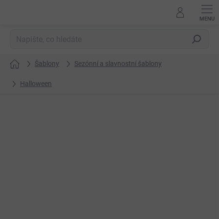
Přejít
na
obsah
Hledat
Šablony
Sezónní a slavnostní šablony
Domů
Halloween