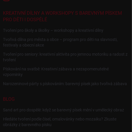
KREATIVNÍ DÍLNY A WORKSHOPY S BAREVNÝM PÍSKEM
PRO DĚTI I DOSPĚLÉ
Tvoření pro školy a školky – workshopy a kreativní dílny
Tvořivá dílna pro města a obce – program pro děti na slavnosti,
festivaly a obecní akce
Tvoření pro seniory: kreativní aktivita pro jemnou motoriku a radost z
tvoření
Pískování na svatbě: Kreativní zábava a nezapomenutelné
vzpomínky
Narozeninové párty s pískováním: barevný písek jako tvořivá zábava
BLOG
Sand art pro dospělé: když se barevný písek mění v umělecký obraz
Hledáte tvoření podle čísel, omalovánky nebo mozaiku? Zkuste
obrázky z barevného písku