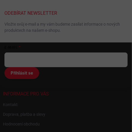
ODEBÍRAT NEWSLETTER
Vložte svůj e-mail a my vám budeme zasílat informace o nových
produktech na našem e-shopu.
Z
E-MAIL
á
p
a
t
Přihlásit se
í
INFORMACE PRO VÁS
Kontakt
Doprava, platba a slevy
Hodnocení obchodu