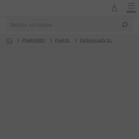
Přejít
na
obsah
Hledat
PixelHOBBY
Pixel XL
Dárkové sady XL
Domů