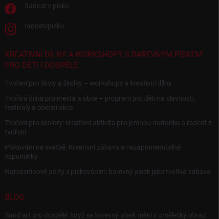
Radost v písku
radostvpisku
KREATIVNÍ DÍLNY A WORKSHOPY S BAREVNÝM PÍSKEM
PRO DĚTI I DOSPĚLÉ
Tvoření pro školy a školky – workshopy a kreativní dílny
Tvořivá dílna pro města a obce – program pro děti na slavnosti,
festivaly a obecní akce
Tvoření pro seniory: kreativní aktivita pro jemnou motoriku a radost z
tvoření
Pískování na svatbě: Kreativní zábava a nezapomenutelné
vzpomínky
Narozeninové párty s pískováním: barevný písek jako tvořivá zábava
BLOG
Sand art pro dospělé: když se barevný písek mění v umělecký obraz