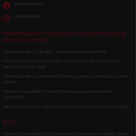
Radost v písku
radostvpisku
KREATIVNÍ DÍLNY A WORKSHOPY S BAREVNÝM PÍSKEM
PRO DĚTI I DOSPĚLÉ
Tvoření pro školy a školky – workshopy a kreativní dílny
Tvořivá dílna pro města a obce – program pro děti na slavnosti,
festivaly a obecní akce
Tvoření pro seniory: kreativní aktivita pro jemnou motoriku a radost z
tvoření
Pískování na svatbě: Kreativní zábava a nezapomenutelné
vzpomínky
Narozeninové párty s pískováním: barevný písek jako tvořivá zábava
BLOG
Sand art pro dospělé: když se barevný písek mění v umělecký obraz