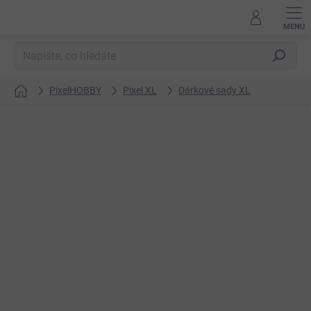
Přejít
na
obsah
Hledat
PixelHOBBY
Pixel XL
Dárkové sady XL
Domů