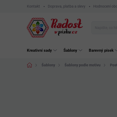
Přejít
Kontakt
Doprava, platba a slevy
Hodnocení ob
na
obsah
Kreativní sady
Šablony
Barevný písek
Domů
Šablony
Šablony podle motivu
Post