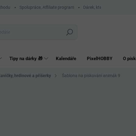
chodu
Spolupráce, Affiliate program
Dárek, který má smysl
O
Hledat
Tipy na dárky 🎁
Kalendáře
PixelHOBBY
O písk
avičky, hrdinové a příšerky
Šablona na pískování animák 9