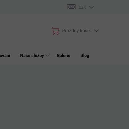
bchodní podmínky
Podmínky ochrany osobních údajů
Reklama
CZK
Prázdný košík
Nákupní
košík
ování
Naše služby
Galerie
Blog
Kontakt