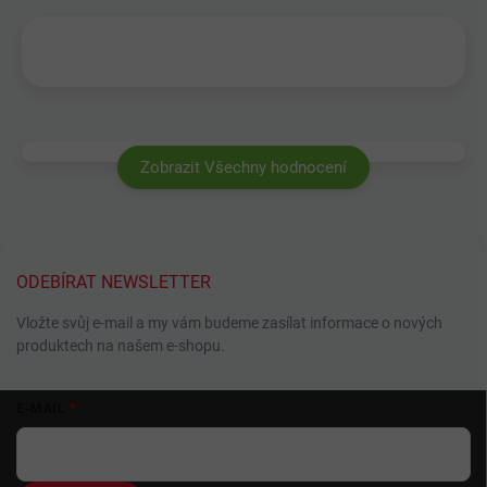
Zobrazit Všechny hodnocení
ODEBÍRAT NEWSLETTER
Vložte svůj e-mail a my vám budeme zasílat informace o nových
produktech na našem e-shopu.
Z
E-MAIL
á
p
a