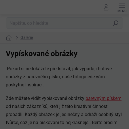
Přejít
na
obsah
Hledat
Galerie
Domů
Vypískované obrázky
Pokud si nedokážete představit, jak vypadají hotové
obrázky z barevného písku, naše fotogalerie vám
poskytne inspiraci.
Zde můžete vidět vypískované obrázky
barevným pískem
od našich zákazníků, kteří již této kreativní činnosti
propadli. Každý obrázek je jedinečný a odráží osobitý styl
tvůrce, což je na pískování to nejkrásnější. Berte prosím