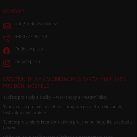
KONTAKT
info
@
radostvpisku.cz
+420777296199
Radost v písku
radostvpisku
KREATIVNÍ DÍLNY A WORKSHOPY S BAREVNÝM PÍSKEM
PRO DĚTI I DOSPĚLÉ
Tvoření pro školy a školky – workshopy a kreativní dílny
Tvořivá dílna pro města a obce – program pro děti na slavnosti,
festivaly a obecní akce
Tvoření pro seniory: kreativní aktivita pro jemnou motoriku a radost z
tvoření